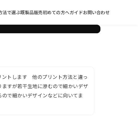
見積り
方法で選ぶ
既製品販売
初めての方へ
ガイド
お問い合わせ
リントします 他のプリント方法と違っ
りますが若干生地に滲むので細かいデザ
るので細かいデザインなどに向いてま