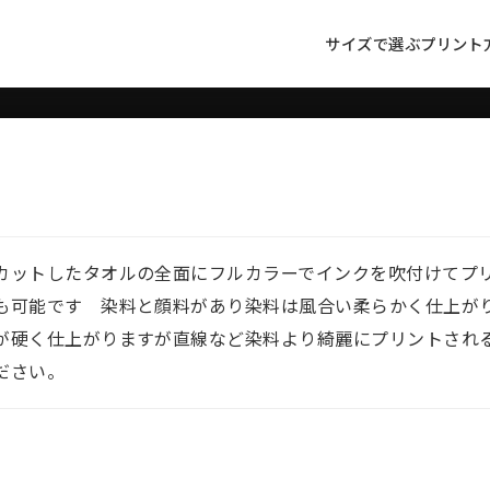
リント】フェイスタオルのお
サイズで選ぶ
プリント
の見積フォーマットから送信してください。
カットしたタオルの全面にフルカラーでインクを吹付けてプ
も可能です 染料と顔料があり染料は風合い柔らかく仕上が
が硬く仕上がりますが直線など染料より綺麗にプリントされ
ださい。