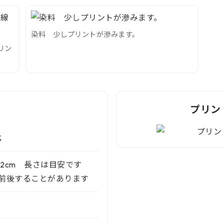
染料 少しプリントが滲みます。
リン
プリン
%
x82cm 長さは目安です
前後することがあります