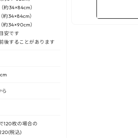
（約34×84cm）
（約34×84cm）
（約34×90cm）
目安です
前後することがあります
6cm
から
匁で120枚の場合の
20(税込)