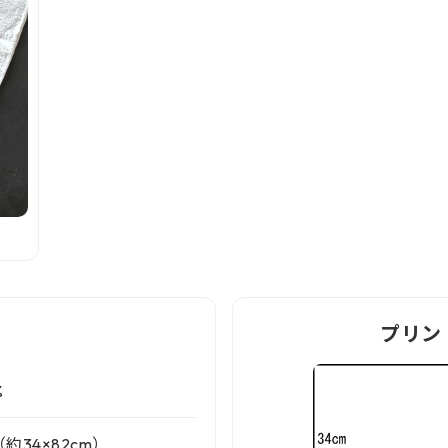
プリン
%
（約34×82cm）