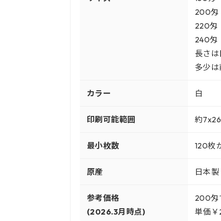
200匁
220匁
240匁
長さは
多少は
カラー
白
印刷可能範囲
約7x2
最小枚数
120枚
原産
日本製
参考価格
200
(2026.3月時点)
単価￥2