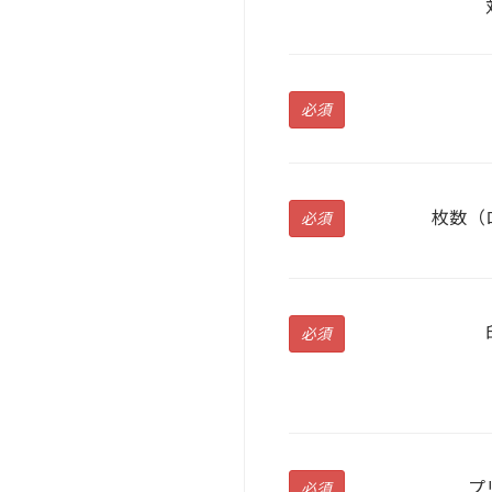
必須
枚数（
必須
必須
プ
必須