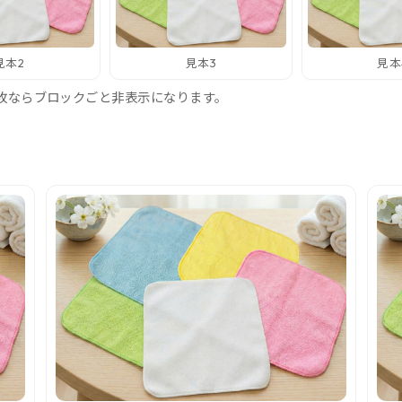
見本2
見本3
見本
枚ならブロックごと非表示になります。