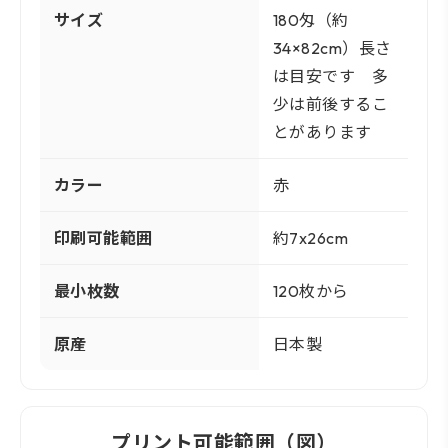
サイズ
180匁（約
34×82cm）長さ
は目安です 多
少は前後するこ
とがあります
カラー
赤
印刷可能範囲
約7x26cm
最小枚数
120枚から
原産
日本製
プリント可能範囲（図）