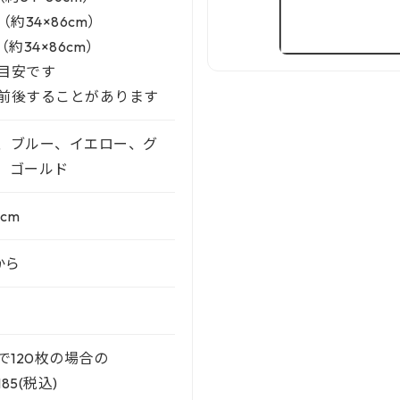
（約34×86cm）
（約34×86cm）
目安です
前後することがあります
、ブルー、イエロー、グ
、ゴールド
6cm
から
匁で120枚の場合の
85(税込)