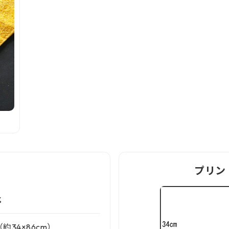
プリン
%
（約34×86cm）