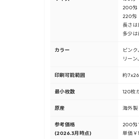
200匁
220匁
長さは
多少は
カラー
ピンク
リーン
印刷可能範囲
約7x2
最小枚数
120枚
原産
海外製
参考価格
200
(2026.3月時点)
単価￥1