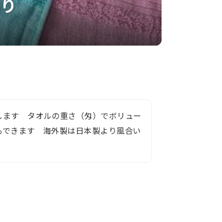
積り
します タオルの重さ（匁）でボリュー
もできます 海外製は日本製より風合い